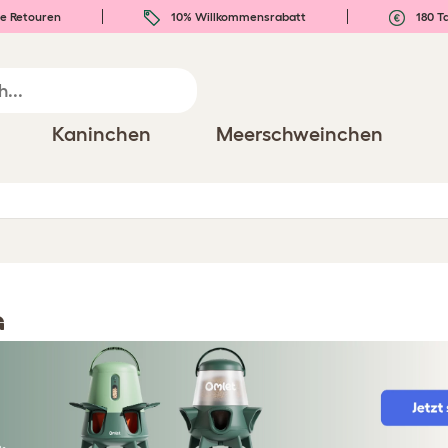
e Retouren
10% Willkommensrabatt
180 T
Kaninchen
Meerschweinchen
G