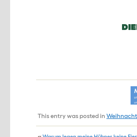
DI
This entry was posted in
Weihnach
«
Warum legen meine Hühner keine Eie