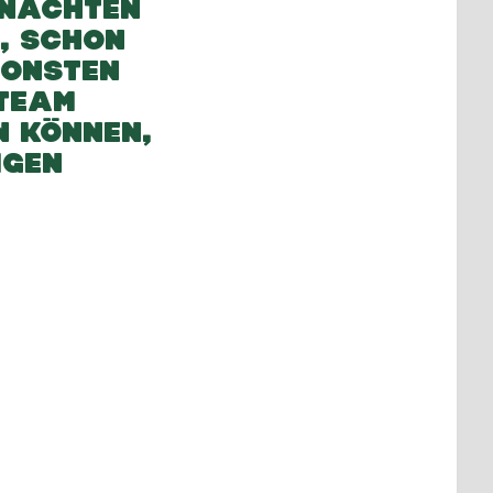
HNACHTEN
D, SCHON
SONSTEN
-TEAM
N KÖNNEN,
IGEN
.