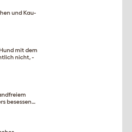
chen und Kau-
r Hund mit dem
lich nicht, -
wandfreiem
mers besessen…