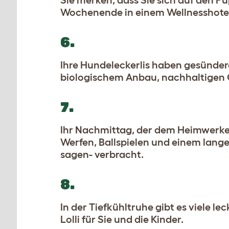
Sie merken, dass Sie sich auf den P
Wochenende in einem Wellnesshotel
6.
Ihre Hundeleckerlis haben gesündere 
biologischem Anbau, nachhaltigen Q
7.
Ihr Nachmittag, der dem Heimwerke
Werfen, Ballspielen und einem lange
sagen- verbracht.
8.
In der Tiefkühltruhe gibt es viele l
Lolli für Sie und die Kinder.