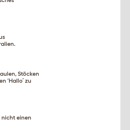
isches
us
alien.
aulen, Stöcken
n ‘Hallo’ zu
d nicht einen