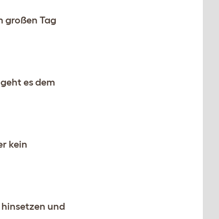
um großen Tag
e geht es dem
er kein
h hinsetzen und