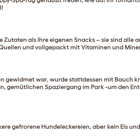
uppy-Spa-Tag genauso freuen, wie auf Ihr romant
!
Zutaten als Ihre eigenen Snacks – sie sind alle a
uellen und vollgepackt mit Vitaminen und Miner
n gewidmet war, wurde stattdessen mit Bauch kr
n, gemütlichen Spaziergang im Park -um den Ente
eckere gefrorene Hundeleckereien, aber kein Eis un