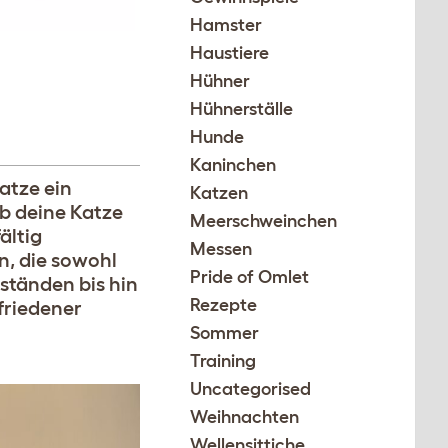
Hamster
Haustiere
Hühner
Hühnerställe
Hunde
Kaninchen
atze ein
Katzen
ob deine Katze
Meerschweinchen
ältig
Messen
n, die sowohl
Pride of Omlet
ständen bis hin
Rezepte
friedener
Sommer
Training
Uncategorised
Weihnachten
Wellensittiche