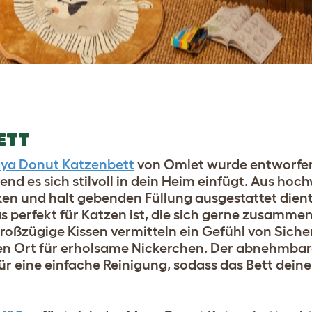
ETT
ya Donut Katzenbett
von Omlet wurde entworfen
nd es sich stilvoll in dein Heim einfügt. Aus ho
cken und halt gebenden Füllung ausgestattet dient
s perfekt für Katzen ist, die sich gerne zusammen
oßzügige Kissen vermitteln ein Gefühl von Siche
n Ort für erholsame Nickerchen. Der abnehmbar
 eine einfache Reinigung, sodass das Bett deiner