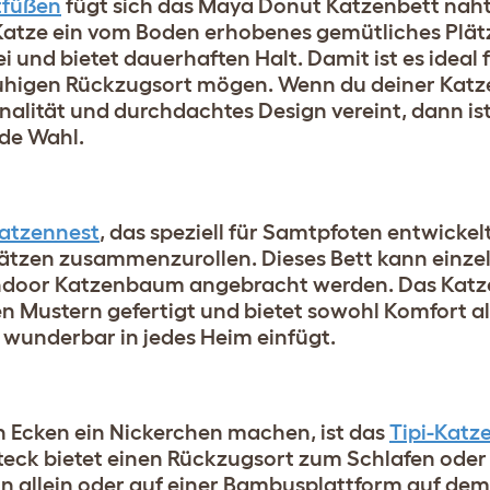
tfüßen
fügt sich das Maya Donut Katzenbett nahtl
 Katze ein vom Boden erhobenes gemütliches Plät
i und bietet dauerhaften Halt. Damit ist es ideal 
 ruhigen Rückzugsort mögen. Wenn du deiner Katze
nalität und durchdachtes Design vereint, dann i
de Wahl.
atzennest
, das speziell für Samtpfoten entwickel
Plätzen zusammenzurollen. Dieses Bett kann einz
m Indoor Katzenbaum angebracht werden. Das Katze
ten Mustern gefertigt und bietet sowohl Komfort a
h wunderbar in jedes Heim einfügt.
n Ecken ein Nickerchen machen, ist das
Tipi-Katz
eck bietet einen Rückzugsort zum Schlafen oder
allein oder auf einer Bambusplattform auf dem 