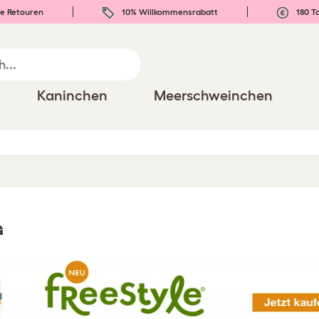
e Retouren
10% Willkommensrabatt
180 T
Kaninchen
Meerschweinchen
G