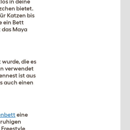
os in deine
zchen bietet.
für Katzen bis
 ein Bett
st das Maya
t wurde, die es
eln verwendet
nnest ist aus
ls auch einen
enbett
eine
 ruhigen
Freestyle