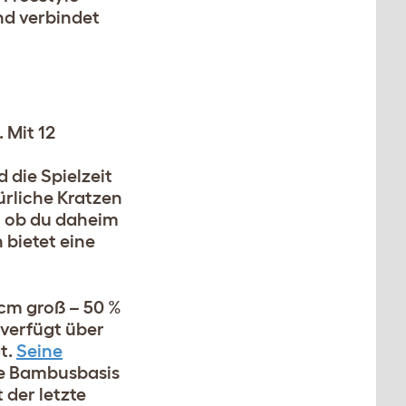
nd verbindet
 Mit 12
die Spielzeit
ürliche Kratzen
, ob du daheim
 bietet eine
 cm groß – 50 %
 verfügt über
t.
Seine
ie Bambusbasis
 der letzte