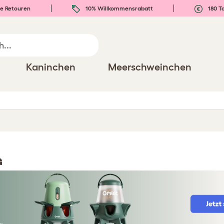
e Retouren
10% Willkommensrabatt
180 T
Kaninchen
Meerschweinchen
G