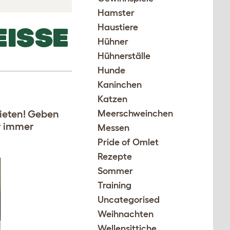
Hamster
Haustiere
SSE S
Hühner
Hühnerställe
Hunde
Kaninchen
Katzen
bieten! Geben
Meerschweinchen
er immer
Messen
Pride of Omlet
Rezepte
Sommer
Training
Uncategorised
Weihnachten
Wellensittiche