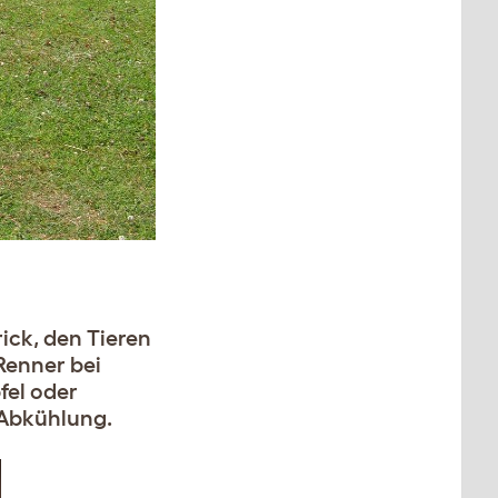
ick, den Tieren
Renner bei
fel oder
e Abkühlung.