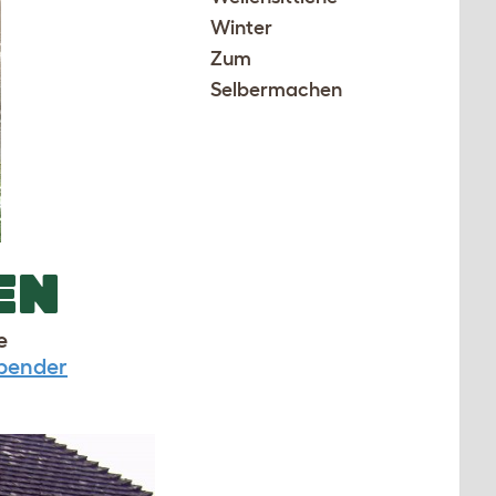
Winter
Zum
Selbermachen
EN
e
pender