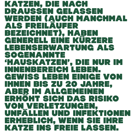
KATZEN, DIE NACH
DRAUSSEN GELASSEN W
ERDEN (AUCH MANCHMAL A
LS FREILÄUFER B
EZEICHNET), HABEN G
ENERELL EINE KÜRZERE L
EBENSERWARTUNG ALS S
OGENANNTE ‘
HAUSKATZEN’, DIE NUR IM I
NNENBEREICH LEBEN. G
EWISS LEBEN EINIGE VON I
HNEN BIS ZU 20 JAHRE, A
BER IM ALLGEMEINEN E
RHÖHT SICH DAS RISIKO V
ON VERLETZUNGEN, U
NFÄLLEN UND INFEKTIONEN E
RHEBLICH, WENN SIE IHRE K
ATZE INS FREIE LASSEN.