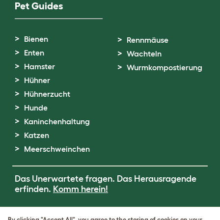
Pet Guides
Bienen
Rennmäuse
Enten
Wachteln
Hamster
Wurmkompostierung
Hühner
Hühnerzucht
Hunde
Kaninchenhaltung
Katzen
Meerschweinchen
Das Unerwartete fragen. Das Herausragende
erfinden.
Komm herein!
Terms of Use
By clicking "Accept All", you agree to the storing of cookies on your