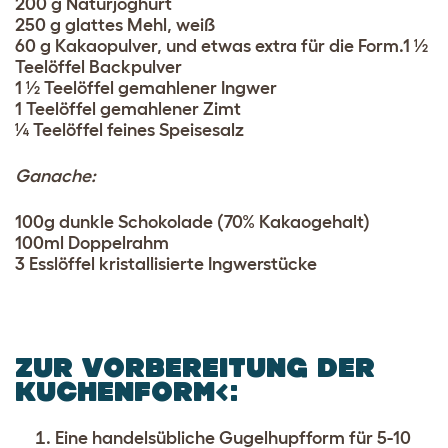
200 g Naturjoghurt
250 g glattes Mehl, weiß
60 g Kakaopulver, und etwas extra für die Form.1 ½
Teelöffel Backpulver
1 ½ Teelöffel gemahlener Ingwer
1 Teelöffel gemahlener Zimt
¼ Teelöffel feines Speisesalz
Ganache:
100g dunkle Schokolade (70% Kakaogehalt)
100ml Doppelrahm
3 Esslöffel kristallisierte Ingwerstücke
ZUR VORBEREITUNG DER
KUCHENFORM<
:
Eine handelsübliche Gugelhupfform für 5-10