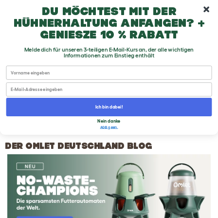
10% Willkommensrabatt
Du möchtest mit der
Hühnerhaltung anfangen? +
genieße 10 % Rabatt
Melde dich für unseren 3-teiligen E-Mail-Kurs an, der alle wichtigen
Informationen zum Einstieg enthält
First name
Email
Ich bin dabei!
Nein danke
AGB geen.
DER OMLET DEUTSCHLAND BLOG