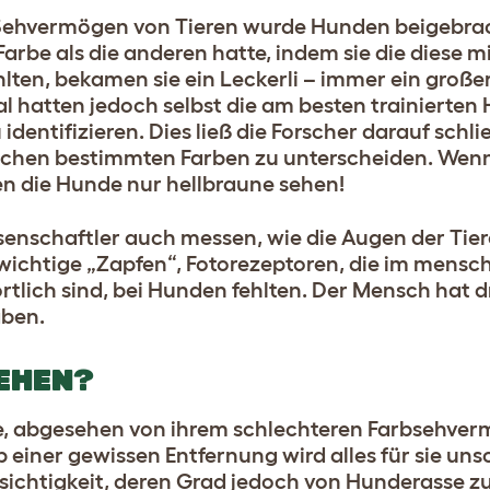
Sehvermögen von Tieren wurde Hunden beigebrac
arbe als die anderen hatte, indem sie die diese mi
hlten, bekamen sie ein Leckerli – immer ein große
 hatten jedoch selbst die am besten trainierten
dentifizieren. Dies ließ die Forscher darauf schli
schen bestimmten Farben zu unterscheiden. Wenn
ten die Hunde nur hellbraune sehen!
senschaftler auch messen, wie die Augen der Tier
s wichtige „Zapfen“, Fotorezeptoren, die im mensc
lich sind, bei Hunden fehlten. Der Mensch hat d
aben.
EHEN?
e, abgesehen von ihrem schlechteren Farbsehverm
einer gewissen Entfernung wird alles für sie unsc
sichtigkeit, deren Grad jedoch von Hunderasse 