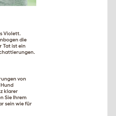
 Violett.
enbogen die
Tat ist ein
chattierungen.
erungen von
n Hund
z klarer
en Sie Ihrem
r sein wie für