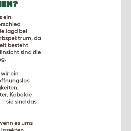
HEN?
s ein
erschied
e Jagd bei
arbspektrum, da
eit besteht
nsicht sind die
ng.
wir ein
offnungslos
keiten,
ter, Kobolde
– sie sind das
 wenn es ums
 Insekten,