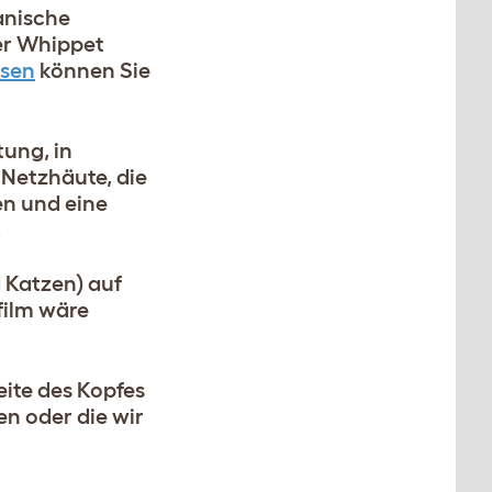
anische
er Whippet
ssen
können Sie
ung, in
Netzhäute, die
en und eine
.
 Katzen) auf
film wäre
eite des Kopfes
n oder die wir