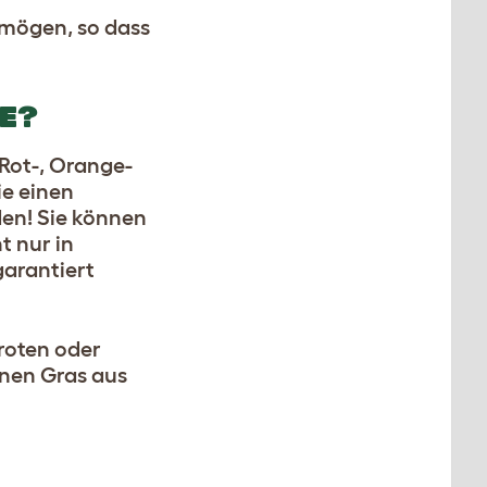
rmögen, so dass
GE?
Rot-, Orange-
ie einen
den! Sie können
t nur in
garantiert
 roten oder
unen Gras aus