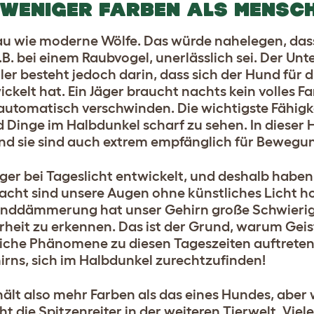
WENIGER FARBEN ALS MENSC
nau wie moderne Wölfe. Das würde nahelegen, das
. bei einem Raubvogel, unerlässlich sei. Der Unt
 besteht jedoch darin, dass sich der Hund für di
kelt hat. Ein Jäger braucht nachts kein volles F
automatisch verschwinden. Die wichtigste Fähigk
inge im Halbdunkel scharf zu sehen. In dieser Hi
d sie sind auch extrem empfänglich für Bewegu
ger bei Tageslicht entwickelt, und deshalb haben 
acht sind unsere Augen ohne künstliches Licht h
benddämmerung hat unser Gehirn große Schwierig
rheit zu erkennen. Das ist der Grund, warum Geis
iche Phänomene zu diesen Tageszeiten auftreten 
rns, sich im Halbdunkel zurechtzufinden!
lt also mehr Farben als das eines Hundes, aber
 die Spitzenreiter in der weiteren Tierwelt. Viele