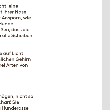
ht, eine
t ihrer Nase
r Ansporn, wie
 Hunde
eßen, dass die
 alle Scheiben
e auf Licht
hlichen Gehirn
rei Arten von
ögen, nicht so
harf. Sie
zu Hunderasse