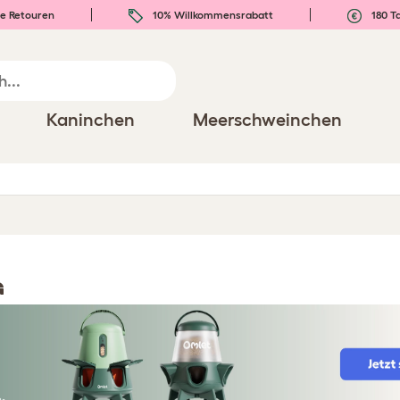
e Retouren
10% Willkommensrabatt
180 T
Kaninchen
Meerschweinchen
G