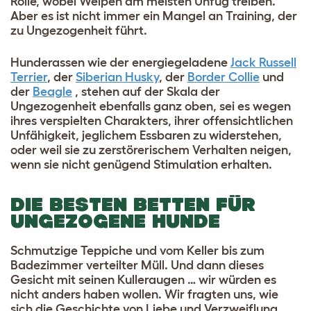
Rolle, wobei Welpen am meisten Unfug treiben.
Aber es ist nicht immer ein Mangel an Training, der
zu Ungezogenheit führt.
Hunderassen wie der energiegeladene
Jack Russell
Terrier
, der
Siberian Husky
, der
Border Collie
und
der
Beagle
, stehen auf der Skala der
Ungezogenheit ebenfalls ganz oben, sei es wegen
ihres verspielten Charakters, ihrer offensichtlichen
Unfähigkeit, jeglichem Essbaren zu widerstehen,
oder weil sie zu zerstörerischem Verhalten neigen,
wenn sie nicht genügend Stimulation erhalten.
DIE BESTEN BETTEN FÜR
UNGEZOGENE HUNDE
Schmutzige Teppiche und vom Keller bis zum
Badezimmer verteilter Müll. Und dann dieses
Gesicht mit seinen Kulleraugen … wir würden es
nicht anders haben wollen. Wir fragten uns, wie
sich die Geschichte von Liebe und Verzweiflung,