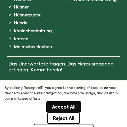
Hühner
Hühnerzucht
Hunde
Kaninchenhaltung
Katzen
Meerschweinchen
Das Unerwartete fragen. Das Herausragende
erfinden.
Komm herein!
Terms of Use
By clicking "Accept All", you agree to the storing of cookies on your
Cookie & Privacy Policy
device to enhance site navigation, analyze site usage, and assist in
Cookie Settings
our marketing efforts.
Sitemap
Accept All
USt-IdNr.: DE317631106
Handelsregisternummer: 05028498
Reject All
© Omlet 2026