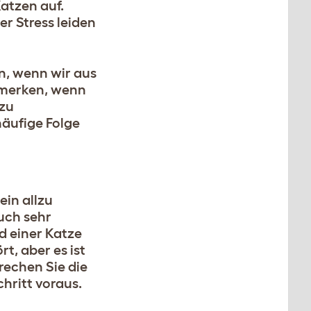
atzen auf.
er Stress leiden
n, wenn wir aus
 merken, wenn
 zu
häufige Folge
ein allzu
uch sehr
d einer Katze
t, aber es ist
rechen Sie die
hritt voraus.