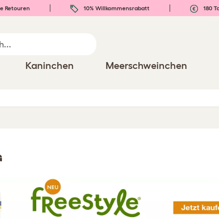
e Retouren
10% Willkommensrabatt
180 T
Kaninchen
Meerschweinchen
G