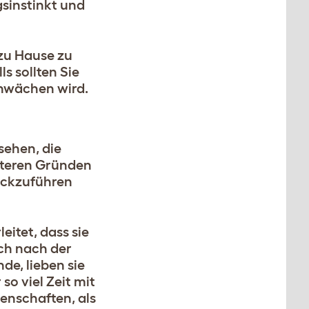
gsinstinkt und
 zu Hause zu
s sollten Sie
schwächen wird.
sehen, die
nsteren Gründen
ückzuführen
itet, dass sie
ich nach der
de, lieben sie
 so viel Zeit mit
enschaften, als