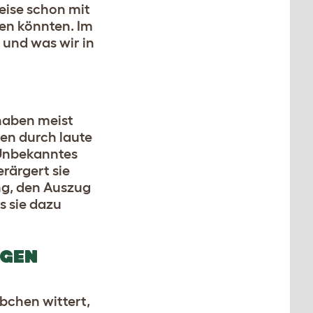
eise schon mit
fen könnten. Im
 und was wir in
haben meist
en durch laute
 Unbekanntes
rärgert sie
ng, den Auszug
s sie dazu
IGEN
ibchen wittert,